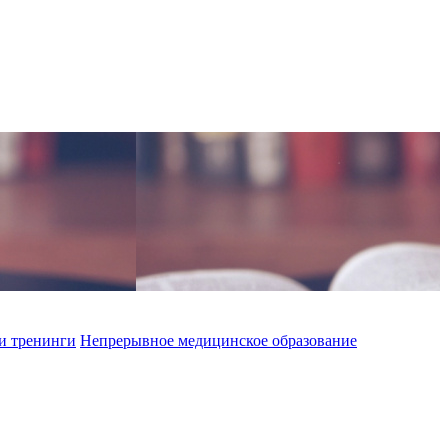
и тренинги
Непрерывное медицинское образование