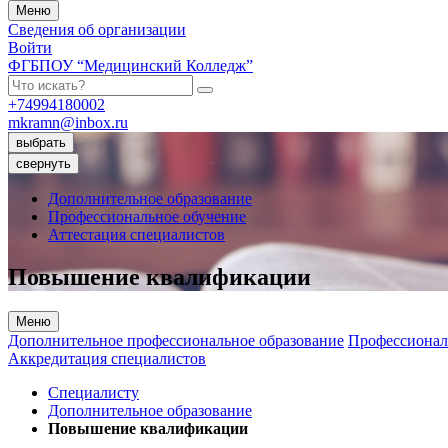
Меню
Сведения об организации
Войти
ФГБПОУ “Медицинский Колледж”
+74994180002
mkramn@inbox.ru
выбрать
свернуть
Дополнительное образование
Профессиональное обучение
Аттестация специалистов
Повышение квалификации
Меню
Дополнительное профессиональное образование
Профессионал
Аккредитация специалистов
Специалисту
Дополнительное образование
Повышение квалификации