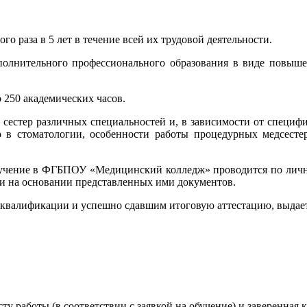
 раза в 5 лет в течение всей их трудовой деятельности.
олнительного профессионального образования в виде повыше
 250 академических часов.
естер различных специальностей и, в зависимости от специфики
о в стоматологии, особенности работы процедурных медсесте
учение в ФГБПОУ «Медицинский колледж» проводится по личны
 и на основании представленных ими документов.
квалификации и успешно сдавшим итоговую аттестацию, выдае
сту работы (в соответствии с заявкой на обучение) и заверенна