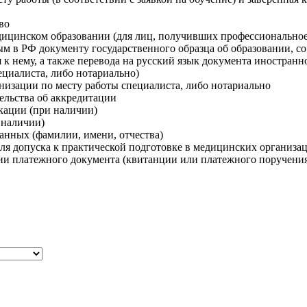
во
едицинском образовании (для лиц, получивших профессиональное
ым в РФ документу государственного образца об образовании, со
к нему, а также перевода на русский язык документа иностранн
ециалиста, либо нотариально)
низации по месту работы специалиста, либо нотариально
ельства об аккредитации
кации (при наличии)
 наличии)
нных (фамилии, имени, отчества)
ля допуска к практической подготовке в медицинских организац
пии платежного документа (квитанции или платежного поручения)