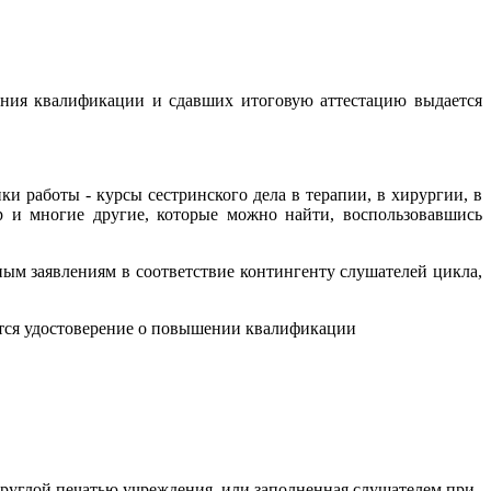
ния квалификации и сдавших итоговую аттестацию выдается
 работы - курсы сестринского дела в терапии, в хирургии, в
р и многие другие, которые можно найти, воспользовавшись
м заявлениям в соответствие контингенту слушателей цикла,
тся удостоверение о повышении квалификации
я круглой печатью учреждения, или заполненная слушателем при