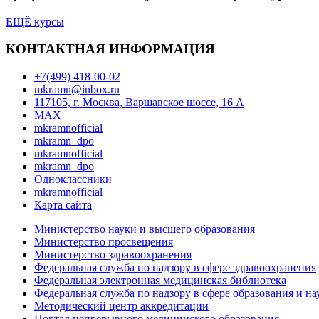
ЕЩЁ курсы
КОНТАКТНАЯ ИНФОРМАЦИЯ
+7(499) 418-00-02
mkramn@inbox.ru
117105, г. Москва, Варшавское шоссе, 16 А
MAX
mkramnofficial
mkramn_dpo
mkramnofficial
mkramn_dpo
Одноклассники
mkramnofficial
Карта сайта
Министерство науки и высшего образования
Министерство просвещения
Министерство здравоохранения
Федеральная служба по надзору в сфере здравоохранения
Федеральная электронная медицинская библиотека
Федеральная служба по надзору в сфере образования и на
Методический центр аккредитации
Портал непрерывного медицинского образования