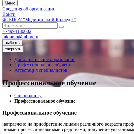
Меню
Сведения об организации
Войти
ФГБПОУ “Медицинский Колледж”
+74994180002
mkramn@inbox.ru
выбрать
свернуть
Дополнительное образование
Профессиональное обучение
Аттестация специалистов
Профессиональное обучение
Специалисту
Профессиональное обучение
Профессиональное обучение
направлено на приобретение лицами различного возраста про
иными профессиональными средствами, получение указанными 