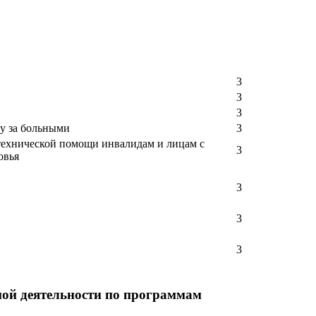
3
3
3
у за больными
3
технической помощи инвалидам и лицам с
3
овья
3
3
3
ой деятельности по программам