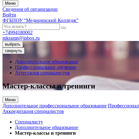
Меню
Сведения об организации
Войти
ФГБПОУ “Медицинский Колледж”
+74994180002
mkramn@inbox.ru
выбрать
свернуть
Дополнительное образование
Профессиональное обучение
Аттестация специалистов
Мастер-классы и тренинги
Меню
Дополнительное профессиональное образование
Профессионал
Аккредитация специалистов
Специалисту
Дополнительное образование
Мастер-классы и тренинги