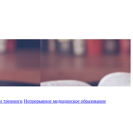
и тренинги
Непрерывное медицинское образование