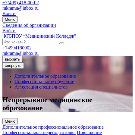
+7(499) 418-00-02
mkramn@inbox.ru
Войти
Меню
Сведения об организации
Войти
ФГБПОУ “Медицинский Колледж”
+74994180002
mkramn@inbox.ru
выбрать
свернуть
Дополнительное образование
Профессиональное обучение
Аттестация специалистов
Непрерывное медицинское
образование
Меню
Дополнительное профессиональное образование
Профессиональная переподготовка
Повышение