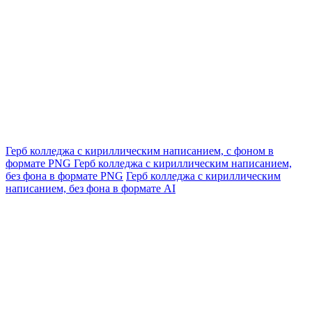
Герб колледжа с кириллическим написанием, с фоном в
формате PNG
Герб колледжа с кириллическим написанием,
без фона в формате PNG
Герб колледжа с кириллическим
написанием, без фона в формате AI