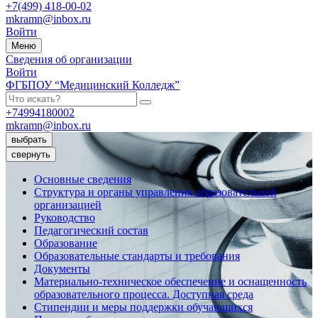
+7(499) 418-00-02
mkramn@inbox.ru
Войти
Меню
Сведения об организации
Войти
ФГБПОУ “Медицинский Колледж”
+74994180002
mkramn@inbox.ru
выбрать
свернуть
Основные сведения
Структура и органы управления образовательной
организацией
Руководство
Педагогический состав
Образование
Образовательные стандарты и требования
Документы
Материально-техническое обеспечение и оснащенность
образовательного процесса. Доступная среда
Стипендии и меры поддержки обучающихся