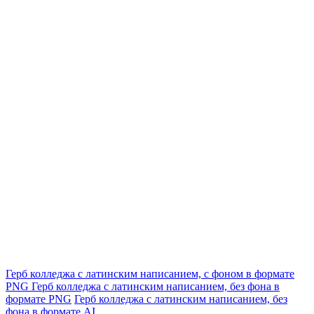
Герб колледжа с латинским написанием, с фоном в формате
PNG
Герб колледжа с латинским написанием, без фона в
формате PNG
Герб колледжа с латинским написанием, без
фона в формате AI