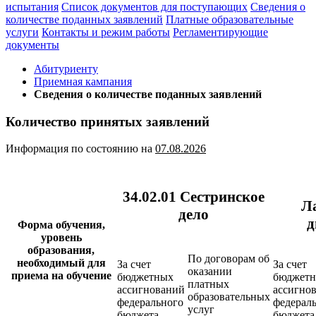
испытания
Список документов для поступающих
Сведения о
количестве поданных заявлений
Платные образовательные
услуги
Контакты и режим работы
Регламентирующие
документы
Абитуриенту
Приемная кампания
Сведения о количестве поданных заявлений
Количество принятых заявлений
Информация по состоянию на
07.08.2026
34.02.01 Сестринское
Л
дело
д
Форма обучения,
уровень
образования,
По договорам об
необходимый для
За счет
За счет
оказании
приема на обучение
бюджетных
бюджет
платных
ассигнований
ассигно
образовательных
федерального
федерал
услуг
бюджета
бюджета