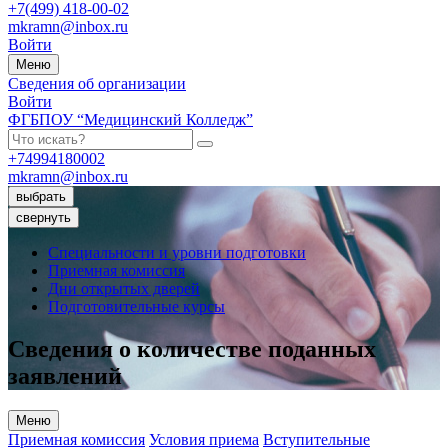
+7(499) 418-00-02
mkramn@inbox.ru
Войти
Меню
Сведения об организации
Войти
ФГБПОУ “Медицинский Колледж”
+74994180002
mkramn@inbox.ru
выбрать
свернуть
Специальности и уровни подготовки
Приемная комиссия
Дни открытых дверей
Подготовительные курсы
Сведения о количестве поданных
заявлений
Меню
Приемная комиссия
Условия приема
Вступительные