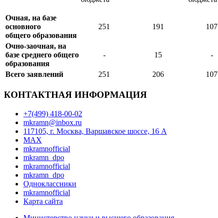
Очная, на базе
основного
251
191
107
общего образования
Очно-заочная, на
базе среднего общего
-
15
-
образования
Всего заявлений
251
206
107
КОНТАКТНАЯ ИНФОРМАЦИЯ
+7(499) 418-00-02
mkramn@inbox.ru
117105, г. Москва, Варшавское шоссе, 16 А
MAX
mkramnofficial
mkramn_dpo
mkramnofficial
mkramn_dpo
Одноклассники
mkramnofficial
Карта сайта
Министерство науки и высшего образования