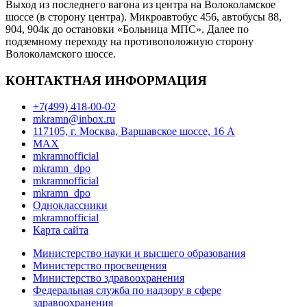
Выход из последнего вагона из центра на Волоколамское
шоссе (в сторону центра). Микроавтобус 456, автобусы 88,
904, 904к до остановки «Больница МПС». Далее по
подземному переходу на противоположную сторону
Волоколамского шоссе.
КОНТАКТНАЯ ИНФОРМАЦИЯ
+7(499) 418-00-02
mkramn@inbox.ru
117105, г. Москва, Варшавское шоссе, 16 А
MAX
mkramnofficial
mkramn_dpo
mkramnofficial
mkramn_dpo
Одноклассники
mkramnofficial
Карта сайта
Министерство науки и высшего образования
Министерство просвещения
Министерство здравоохранения
Федеральная служба по надзору в сфере
здравоохранения