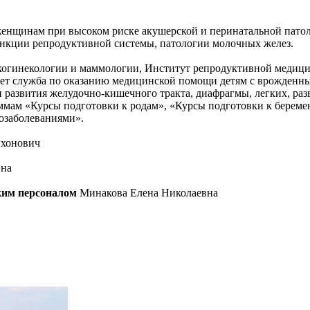
нщинам при высоком риске акушерской и перинатальной патол
нкции репродуктивной системы, патологии молочных желез.
нкогинекологии и маммологии, Институт репродуктивной медици
ает служба по оказанию медицинской помощи детям с врожденн
 развития желудочно-кишечного тракта, диафрагмы, легких, ра
мам «Курсы подготовки к родам», «Курсы подготовки к береме
козаболеваниями».
ихонович
вна
ским персоналом
Минакова Елена Николаевна