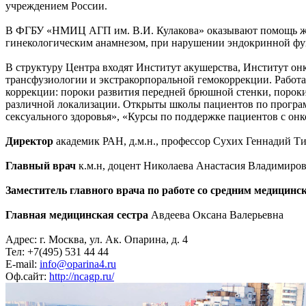
учреждением России.
В ФГБУ «НМИЦ АГП им. В.И. Кулакова» оказывают помощь же
гинекологическим анамнезом, при нарушении эндокринной фу
В структуру Центра входят Институт акушерства, Институт о
трансфузиологии и экстракорпоральной гемокоррекции. Работ
коррекции: пороки развития передней брюшной стенки, пороки
различной локализации. Открыты школы пациентов по програм
сексуального здоровья», «Курсы по поддержке пациентов с он
Директор
академик РАН, д.м.н., профессор Сухих Геннадий Т
Главный врач
к.м.н, доцент Николаева Анастасия Владимиро
Заместитель главного врача по работе со средним медицин
Главная медицинская сестра
Авдеева Оксана Валерьевна
Адрес: г. Москва, ул. Ак. Опарина, д. 4
Тел: +7(495) 531 44 44
E-mail:
info@oparina4.ru
Оф.сайт:
http://ncagp.ru/