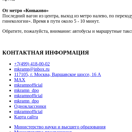
От метро
«Коньково»
Последний вагон из центра, выход из метро налево, по перехо
гинекологии». Время в пути около 5 - 10 минут.
Обратите, пожалуйста, внимание: автобусы и маршрутные такси
КОНТАКТНАЯ ИНФОРМАЦИЯ
+7(499) 418-00-02
mkramn@inbox.ru
117105, г. Москва, Варшавское шоссе, 16 А
MAX
mkramnofficial
mkramn_dpo
mkramnofficial
mkramn_dpo
Одноклассники
mkramnofficial
Карта сайта
Министерство науки и высшего образования