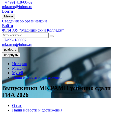
+7(499) 418-00-02
mkramn@inbox.ru
Войти
Меню
Сведения об организации
Войти
ФГБПОУ “Медицинский Колледж”
+74994180002
mkramn@inbox.ru
выбрать
свернуть
История
Миссия
Музей
Наши новости и достижения
Выпускники МК РАМН успешно сдали
ГИА 2026
О нас
Наши новости и достижения