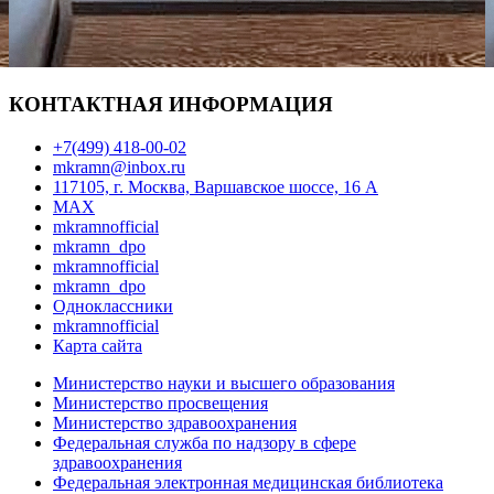
КОНТАКТНАЯ ИНФОРМАЦИЯ
+7(499) 418-00-02
mkramn@inbox.ru
117105, г. Москва, Варшавское шоссе, 16 А
MAX
mkramnofficial
mkramn_dpo
mkramnofficial
mkramn_dpo
Одноклассники
mkramnofficial
Карта сайта
Министерство науки и высшего образования
Министерство просвещения
Министерство здравоохранения
Федеральная служба по надзору в сфере
здравоохранения
Федеральная электронная медицинская библиотека