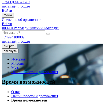
+7(499) 418-00-02
mkramn@inbox.ru
Войти
Меню
Сведения об организации
Войти
ФГБПОУ “Медицинский Колледж”
+74994180002
mkramn@inbox.ru
выбрать
свернуть
История
Миссия
Музей
Наши новости и достижения
Время возможностей
О нас
Наши новости и достижения
Время возможностей