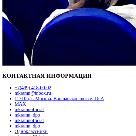
КОНТАКТНАЯ ИНФОРМАЦИЯ
+7(499) 418-00-02
mkramn@inbox.ru
117105, г. Москва, Варшавское шоссе, 16 А
MAX
mkramnofficial
mkramn_dpo
mkramnofficial
mkramn_dpo
Одноклассники