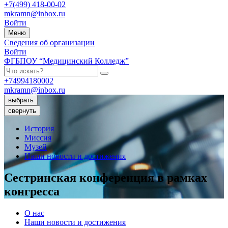
+7(499) 418-00-02
mkramn@inbox.ru
Войти
Меню
Сведения об организации
Войти
ФГБПОУ “Медицинский Колледж”
+74994180002
mkramn@inbox.ru
выбрать
свернуть
История
Миссия
Музей
Наши новости и достижения
Сестринская конференция в рамках
конгресса
О нас
Наши новости и достижения