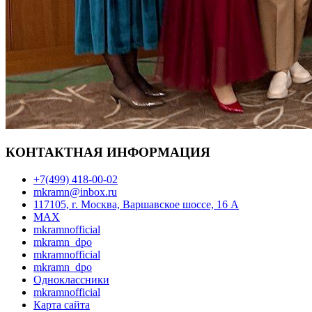
КОНТАКТНАЯ ИНФОРМАЦИЯ
+7(499) 418-00-02
mkramn@inbox.ru
117105, г. Москва, Варшавское шоссе, 16 А
MAX
mkramnofficial
mkramn_dpo
mkramnofficial
mkramn_dpo
Одноклассники
mkramnofficial
Карта сайта