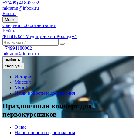
+7(499) 418-00-02
mkramn@inbox.ru
Войти
Меню
Сведения об организации
Войти
ФГБПОУ “Медицинский Колледж”
+74994180002
mkramn@inbox.ru
выбрать
свернуть
История
Миссия
Музей
Наши новости и достижения
Праздничный концерт для
первокурсников
О нас
Наши новости и достижения