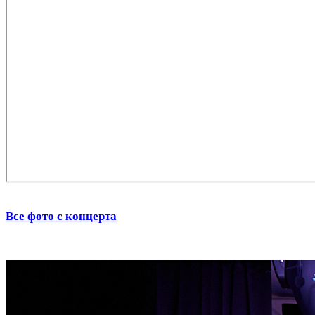
Все ф
ото
с концерта