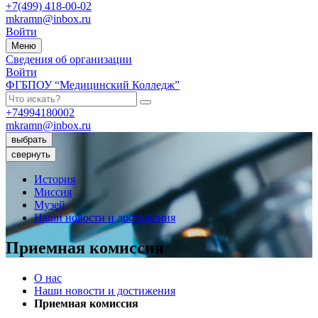
+7(499) 418-00-02
mkramn@inbox.ru
Войти
Меню
Сведения об организации
Войти
ФГБПОУ “Медицинский Колледж”
+74994180002
mkramn@inbox.ru
выбрать
свернуть
История
Миссия
Музей
Наши новости и достижения
Приемная комиссия
О нас
Наши новости и достижения
Приемная комиссия