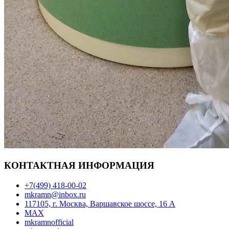
КОНТАКТНАЯ ИНФОРМАЦИЯ
+7(499) 418-00-02
mkramn@inbox.ru
117105, г. Москва, Варшавское шоссе, 16 А
MAX
mkramnofficial