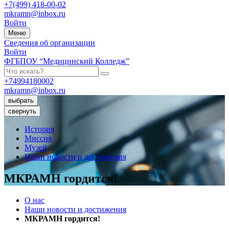
+7(499) 418-00-02
mkramn@inbox.ru
Войти
Меню
Сведения об организации
Войти
ФГБПОУ “Медицинский Колледж”
+74994180002
mkramn@inbox.ru
выбрать
свернуть
История
Миссия
Музей
Наши новости и достижения
МКРАМН гордится!
О нас
Наши новости и достижения
МКРАМН гордится!