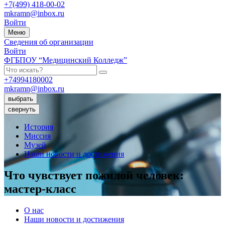
+7(499) 418-00-02
mkramn@inbox.ru
Войти
Меню
Сведения об организации
Войти
ФГБПОУ “Медицинский Колледж”
+74994180002
mkramn@inbox.ru
выбрать
свернуть
История
Миссия
Музей
Наши новости и достижения
Что чувствует пожилой человек:
мастер-класс
О нас
Наши новости и достижения