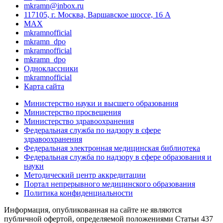
mkramn@inbox.ru
117105, г. Москва, Варшавское шоссе, 16 А
MAX
mkramnofficial
mkramn_dpo
mkramnofficial
mkramn_dpo
Одноклассники
mkramnofficial
Карта сайта
Министерство науки и высшего образования
Министерство просвещения
Министерство здравоохранения
Федеральная служба по надзору в сфере
здравоохранения
Федеральная электронная медицинская библиотека
Федеральная служба по надзору в сфере образования и
науки
Методический центр аккредитации
Портал непрерывного медицинского образования
Политика конфиденциальности
Информация, опубликованная на сайте не являются
публичной офертой, определяемой положениями Статьи 437