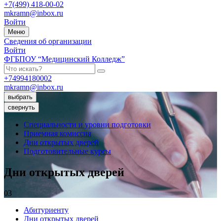
+7(499) 418-00-02
mkramn@inbox.ru
Войти
Меню
Сведения об организации
Войти
ФГБПОУ “Медицинский Колледж”
+74994180002
mkramn@inbox.ru
выбрать
свернуть
Специальности и уровни подготовки
Приемная комиссия
Дни открытых дверей
Подготовительные курсы
Дни открытых дверей
03
Абитуриенту
Дни открытых дверей